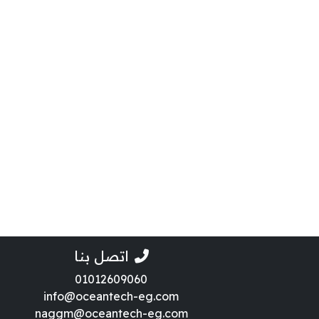
اتصل بنا
01012609060
info@oceantech-eg.com
naggm@oceantech-eg.com