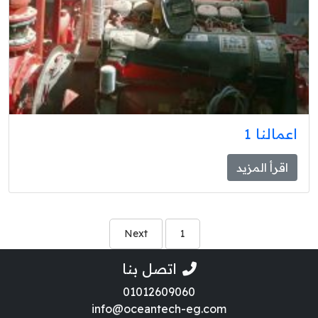
اعمالنا 1
اقرأ المزيد
Next
1
اتصل بنا
01012609060
info@oceantech-eg.com