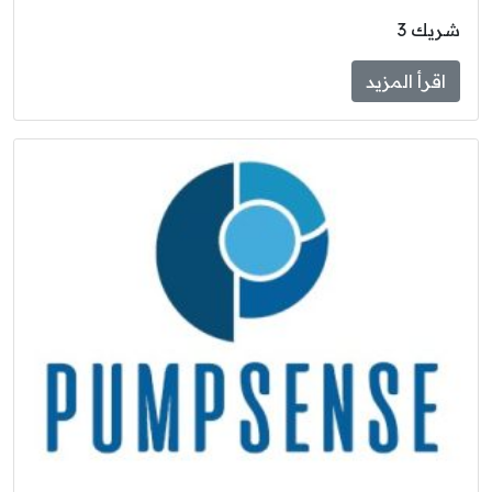
شريك 3
اقرأ المزيد