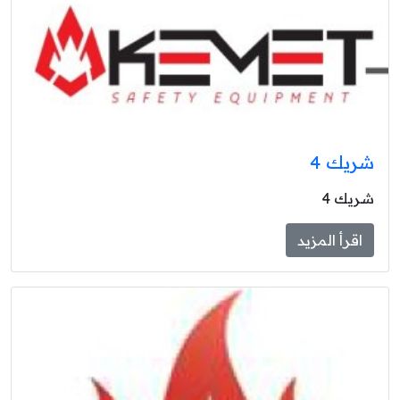
شريك 4
شريك 4
اقرأ المزيد